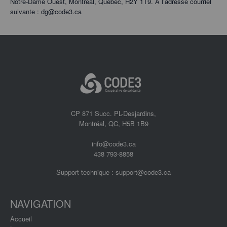
Notre-Dame Ouest, Montréal, Québec, H2Y 1T9. À l’adresse courriel
suivante : dg@code3.ca
CP 871 Succ. PL-Desjardins,
Montréal, QC, H5B 1B9
info@code3.ca
438 793-8858
Support technique :
support@code3.ca
NAVIGATION
Accueil