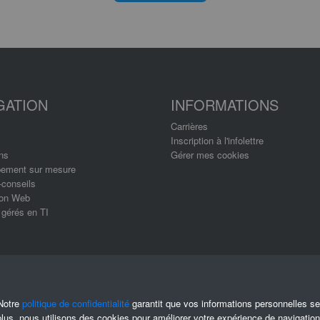
GATION
INFORMATIONS
Carrières
Inscription à l'infolettre
ns
Gérer mes cookies
ement sur mesure
-conseils
ion Web
 gérés en TI
 Notre
politique de confidentialité
garantit que vos informations personnelles se
lus, nous utilisons des cookies pour améliorer votre expérience de navigation