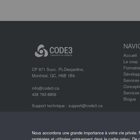
NAVI
Accueil
La coop
Formatio
CP 871 Succ. PL-Desjardins,
Développ
Montréal, QC, H5B 1B9
Services
Concept
info@code3.ca
Services
438 793-8858
Blogue
Support technique :
support@code3.ca
Nous accordons une grande importance à votre vie privée.
protégées et utilisées uniquement dans le cadre prévu. De p