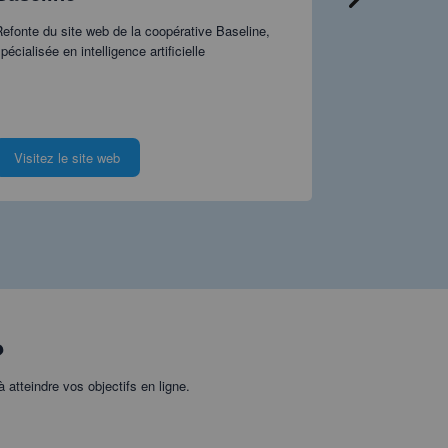
Refonte du site
initiative de l
efonte du site web de la coopérative Baseline,
pécialisée en intelligence artificielle
Visitez le site web
Visitez le s
?
atteindre vos objectifs en ligne.