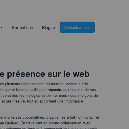
Formations
Blogue
Contactez-nous
e présence sur le web
c plusieurs organisations, en mettant l'accent sur la
thétique et fonctionnalité pour répondre aux besoins de nos
pertise et des technologies de pointe, nous nous efforçons de
s et sur mesure, tout en accordant une importance
nir diverses coopératives, organismes à but non lucratif et
au Québec. En travaillant en étroite collaboration avec
leur présence en ligne et à promouvoir leur mission au sein