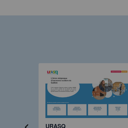
ues du
URASQ