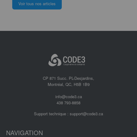
Voir tous nos articles
CP 871 Succ. PL-Desjardins,
Montréal, QC, H5B 1B9
info@code3.ca
438 793-8858
Support technique :
support@code3.ca
NAVIGATION